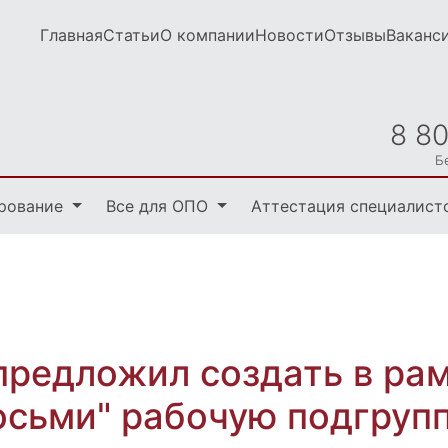
Главная
Статьи
О компании
Новости
Отзывы
Ваканс
8 8
Б
рование
Все для ОПО
Аттестация специалист
предложил создать в ра
осьми" рабочую подгрупп