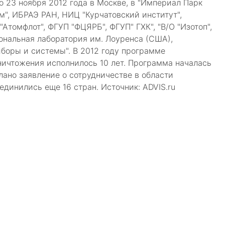
о 23 ноября 2012 года в Москве, в "Империал Парк
", ИБРАЭ РАН, НИЦ "Курчатовский институт",
Атомфлот", ФГУП "ФЦЯРБ", ФГУП" ГХК", "В/О "Изотоп",
ональная лаборатория им. Лоуренса (США),
боры и системы". В 2012 году программе
ничтожения исполнилось 10 лет. Программа началась
лано заявление о сотрудничестве в области
динились еще 16 стран. Источник: ADVIS.ru