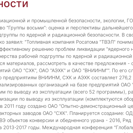
ности
иационной и промышленной безопасности, экологии, Г
о "Группы восьми": оценка и перспективы дальнейшего
дгруппы по ядерной и радиационной безопасности. В с
ко заявил: "Топливная компания Росатома "ТВЭЛ" понима
ффективному решению проблем ликвидации "ядерного на
нерства рабочей подгруппы по ядерной и радиационной 
ся материалов, рассмотреть в качестве предложения -
ятий ОАО "СХК", ОАО "АЭХК" и ОАО "ВНИИНМ"". По его с
по предприятиям ВНИИНМ, СХК и АЭХК составляет 276,2 м
ализированных организаций на базе предприятий ОАО "
мм по выводу из эксплуатации (всего 52 программы), ра
низации по выводу из эксплуатации (комплектуются об
, в 2011 году создано ОАО "Опытно-демонстрационный ц
еакторных заводов ОАО "СХК". Планируется создание: 
 ВЭ объектов конверсии и обедненного урана - 2016, Ря
а 2013-2017 годы. Международная конференция "Глобаль