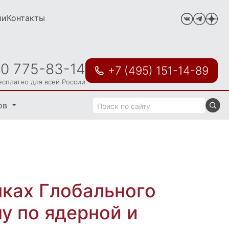
ии
Контакты
00 775-83-14
+7 (495) 151-14-89
есплатно для всей России
ов
мках Глобального
у по ядерной и