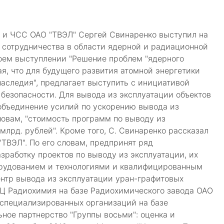
О и ЧСС ОАО "ТВЭЛ" Сергей Свинаренко выступил на
 сотрудничества в области ядерной и радиационной
воем выступлении "Решение проблем "ядерного
я, что для будущего развития атомной энергетики
следия", предлагает выступить с инициативой
безопасности. Для вывода из эксплуатации объектов
 объединение усилий по ускорению вывода из
ловам, "стоимость программ по выводу из
лрд. рублей". Кроме того, С. Свинаренко рассказал
ТВЭЛ". По его словам, предпринят ряд
зработку проектов по выводу из эксплуатации, их
орудованием и технологиями и квалифицированным
ентр вывода из эксплуатации уран-графитовых
ОДЦ Радиохимия на базе Радиохимического завода ОАО
д специализированных организаций на базе
ное партнерство "Группы восьми": оценка и