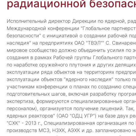
радиационной безопас
Исполнительный директор Дирекции по ядерной, рад
Международной конференции "Глобальное партнерств
безопасности" с инициативой о создании рабочей по
наследия" на предприятиях ОАО "ТВЭЛ"" С. Свинарен
мировое сообщество должно объединить усилия по э
создания в рамках Рабочей группы Глобального парт
по наработке оружейного плутония и других делящих
эксплуатации ряда объектов на территориях предпри
эксплуатации объектов "ядерного наследия" только 
участникам конференции о планах по созданию специ
подготовительных шагов, включая разработку програ
экспертиза, формируются специализированные орга
персоналом), организуется получение лицензий. Так
ядерных реакторов" (ОАО "ОДЦ УГР") на базе двух р
"СХК" - 2013 г., Специализированная организация по
производств МСЗ, НЗХК, АЭХК и др. запланировано н