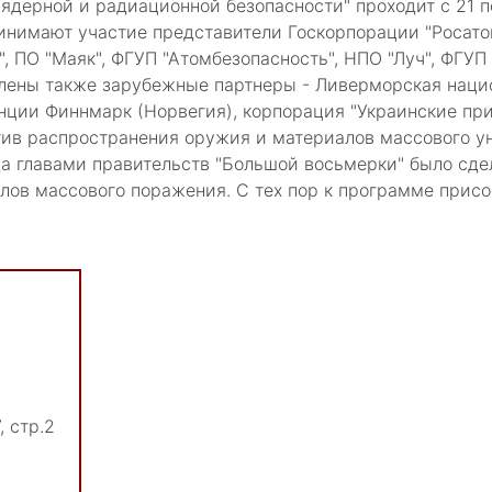
ядерной и радиационной безопасности" проходит с 21 п
инимают участие представители Госкорпорации "Росатом
 ПО "Маяк", ФГУП "Атомбезопасность", НПО "Луч", ФГУП "
авлены также зарубежные партнеры - Ливерморская наци
нции Финнмарк (Норвегия), корпорация "Украинские при
тив распространения оружия и материалов массового у
гда главами правительств "Большой восьмерки" было сде
в массового поражения. С тех пор к программе присое
, стр.2