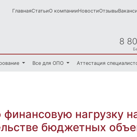
Главная
Статьи
О компании
Новости
Отзывы
Ваканс
8 8
Б
рование
Все для ОПО
Аттестация специалист
 финансовую нагрузку н
ельстве бюджетных объе