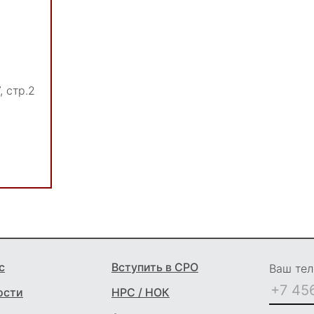
, стр.2
с
Вступить в СРО
Ваш тел
ости
НРС / НОК