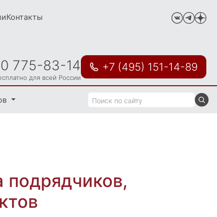
ии
Контакты
00 775-83-14
+7 (495) 151-14-89
есплатно для всей России
ов
а подрядчиков,
ктов