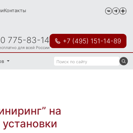
ии
Контакты
00 775-83-14
+7 (495) 151-14-89
есплатно для всей России
ов
ниринг” на
 установки