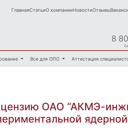
Главная
Статьи
О компании
Новости
Отзывы
Ваканс
8 8
Б
рование
Все для ОПО
Аттестация специалист
ицензию ОАО “АКМЭ-инжи
периментальной ядерной