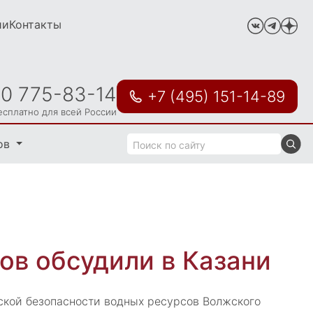
ии
Контакты
00 775-83-14
+7 (495) 151-14-89
есплатно для всей России
ов
ов обсудили в Казани
ской безопасности водных ресурсов Волжского