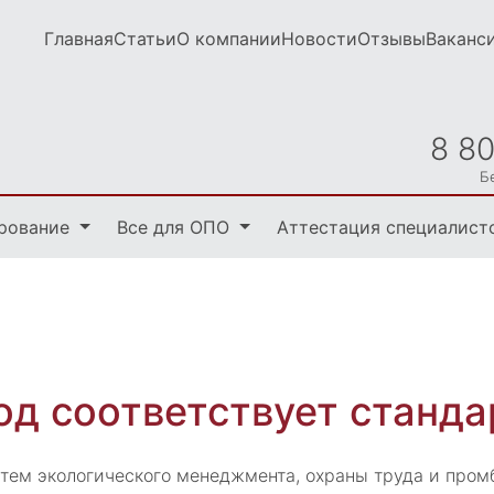
Главная
Статьи
О компании
Новости
Отзывы
Ваканс
8 8
Б
рование
Все для ОПО
Аттестация специалист
д соответствует станда
ем экологического менеджмента, охраны труда и промб