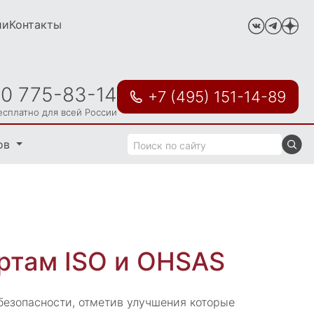
ии
Контакты
00 775-83-14
+7 (495) 151-14-89
есплатно для всей России
ов
ртам ISO и OHSAS
езопасности, отметив улучшения которые