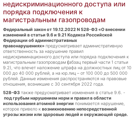
недискриминационного доступа или
порядка подключения к
магистральным газопроводам
Федеральный закон от 19.12.2022 N 528-ФЗ «
О внесении
изменений в статьи 9.6 и 9.21 Кодекса Российской
Федерации об административных
правонарушениях»
предусматривает
административную
ответственность за нарушение правил
недискриминационного доступа или порядка подключения к
магистральным газопроводам
(
абзац первый
части 1 статьи
9.2
), что влечет наложение штрафа на должностных лиц от 10
000 до 40 000 рублей, а на
юр
.
лиц
– от 100 000 до 500 000
рублей
. Данные изменения
распространя
ю
тся на прав
овые
отношения
, возникшие с 30 сентября 2022 года.
528-ФЗ
также предусматривает изменения в статье 9.6. -
по
д грубым нарушением норм и правил в области
использования атомной энергии
понимается нарушение,
которое привело
к
возникновению непосредственной
угрозы жизни или здоровью людей и окружающей среде.