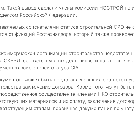
м. Такой вывод сделали члены комиссии НОСТРОЙ по и
одексом Российской Федерации.
ставляемых соискателями статуса строительной СРО не
тся от функций Ростехнадзора, который также проверяе
екоммерческой организации строительства недостаточн
 ОКВЭД, соответствующих деятельности по строительст
ументов соискателей статуса СРО.
ументов: может быть представлена копия соответству
ательства заключение договора. Кроме того, могут быт
непосредственное осуществление членами НКО строительс
етствующих материалов и их оплату, заключение догово
тветствующим этапам, первичная документация по учету