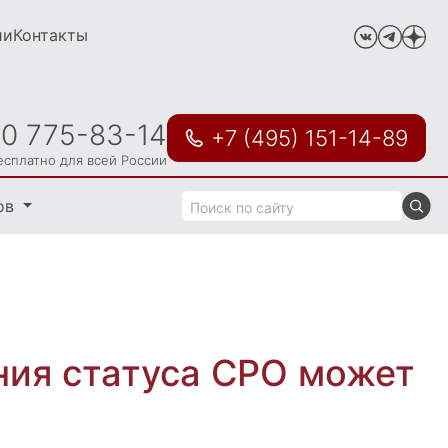
ии
Контакты
00 775-83-14
+7 (495) 151-14-89
есплатно для всей России
ов
ния статуса СРО может