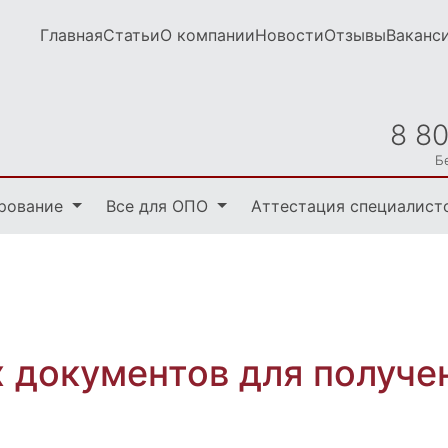
Главная
Статьи
О компании
Новости
Отзывы
Ваканс
8 8
Б
рование
Все для ОПО
Аттестация специалист
 документов для получе