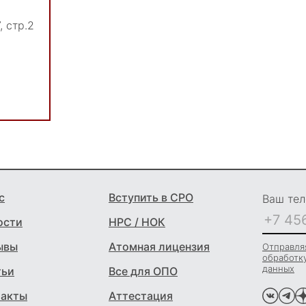
, стр.2
с
Вступить в СРО
Ваш тел
ости
НРС / НОК
ывы
Атомная лицензия
Отправляя
обработк
данных
тьи
Все для ОПО
такты
Аттестация